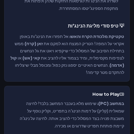
לשדרג את הנינג'ות לגרסאות החזקות שלהן ולפתוח את
מתקפת הספינג'יטסו המסתחררת.
💡 טיפ סודי מליגת הנינג'ות
טקטיקת מלכודת הקרח והאש:
אל תפזרו את הנינג'ות באופן
אקראי על המפה! הטריק המנצח הוא למקם את
זאן (קרח)
ממש
בתחילת הסיבוב של המסלול כדי שיקפיא ויאט את גל הנחשים
לצפיפות מקסימלית, ומיד בצמוד אליו להציב את
קאי (אש)
או
קול
(אדמה)
. הנחשים האיטיים יספגו נזק כפול ומכופל מבלי שיצליחו
להתקדם מטר קדימה!
How to Play
במחשב (PC):
שימוש מלא בעכבר המחשב בלבד! לחיצה
שמאלית (קליק) על דמות הנינג'ה בתפריט, וקליק נוסף על
משבצת פנויה בצד המסלול כדי להציב אותה. לחיצה על נינג'ה
קיימת פותחת תפריט שדרוגים או מכירה.