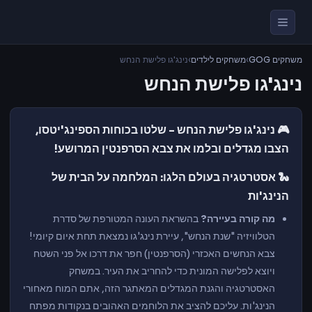
משחקים GOG
›
משחקים לילדים
›
נינג'גו פלישת הנחש
נינג'גו פלישת הנחש
🎮 נינג'גו פלישת הנחש - שלטו בכוחות הספינג'יטסו,
הצבו מגדלים ובלמו את צבא הסרפנטין המרושע!
🐍 אסטרטגיה בעולם הלגו: המלחמה על הבית של
הנינג'ות
מה קורה בעיירה?
בהשראת העונה המטורפת של סדרת
הטלוויזיה "שנת הנחש", עיירת נינג'גו נמצאת תחת איום קיומי!
צבא הנחשים האכזרי (הסרפנטין) חפר את דרכו אל פני השטח
ויוצא לפלישה המונית כדי להחריב את העיר. במשחק
האסטרטגיה והגנת המגדלים המאתגר הזה, אתם המוח מאחורי
הנינג'ות. עליכם להציב את הלוחמים האהובים בנקודות מפתח