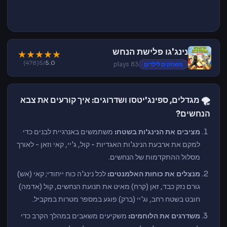
נינג'גו פלישת הנחש
★
★
★
★
★
(478)
/5
5.0
משחקים לילדים
83 plays
🌪️ מגדלים, ספינג'יטסו ושדרוגים: איך קורעים את צבא
הנחשים?
מציבים את הנינג'ות בשטח:
משתמשים באנרגיית לבנים כדי
למקם את ארבעת הנינג'ות האגדיות - קול, ג'יי, קאי וזאן - לאורך
מסלול ההתקדמות של הנחשים.
מנצלים את כוחות האלמנטים:
לכל נינג'ה כוח ייחודי; קאי (אש)
גורם נזק כבד, זאן (קרח) מאיט את תנועת הנחשים, קול (אדמה)
חובט בשטח רחב, וג'יי (ברק) פוגע במספר מטרות במקביל.
משדרגים את הלוחמים:
משקיעים משאבים במהלך הקרב כדי