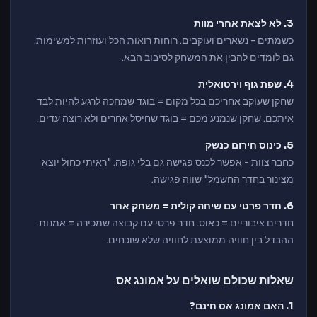
3. לא לצאת אחרי מוות
כשמתים - נשארים ועוקבים. רוחות רואות הכל ועוזרות למשימות.
גם לומדים להבין את המשחק לסיבוב הבא.
4. שפת גוף וירטואלית
שחקן שעוקב אחריכם בכל מקום = בוגד שמחכה לרגע להיות לבד
איתכם. שחקן שנמנע מכם = בוגד שחיסל אחרים ולא רוצה עדים.
5. כינוס חירום כנשק
כחבר צוות - אפשר לכנס פגישה גם בלי גופה. "ראיתי כחול יוצא
מצינור בחדר החשמל" שווה פגישה.
6. חדר פרטי עם שיחה קולית = משחק אחר
חדרים ציבוריים = כאוס. חדר פרטי עם קבוצה שמכירה = אמנות.
ההבדל בין חוויה ממוצעת לחוויה שלא שוכחים.
שאלות שכולם שואלים על אמונג אס
1. האם אמונג אס חינם?