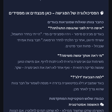
🧠 הפסיכולוגיה של הפגישה - כאן מנצחים או מפסידים
כחבר צוות: שאלות שמוציאות בוגדים
"איפה היית לפני שהגופה התגלתה?"
בוגדים מכינים סיפור - ויהיו ספציפיים מדי. "הייתי בחדר החשמל,
עשיתי חיווט, אחר כך הלכתי לחדר הרפואה." חבר צוות אמיתי
שנבהל - פחות זוכר פרטים.
"מי ראה אותך עושה משימה?"
משימות עם אנימציה נראית לא ניתנות לזיוף. אם מישהו טוען
שעשה סריקה רפואית - ואף אחד לא ראה את האנימציה - שקר.
"למה הצבעת 'דלג'?"
בוגד שמצביע דלג בסיטואציה ברורה = מנסה לשמור על חבר צוות
שהוא צריך לאחר מכן.
כבוגד: שלוש הטקטיקות המתקדמות
🎭 האשמה אסטרטגית
האשימו שחקן שחשוד ממילא - לא שחקן תמים לחלוטין. אם הצוות