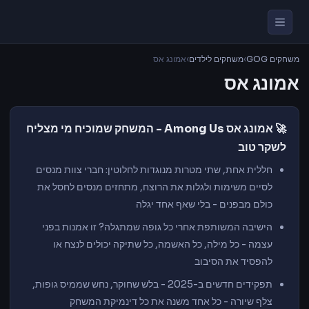
משחקים GOG
›
משחקים לילדים
›
אמונג אס
אמונג אס
🚀 אמונג אס Among Us - המשחק שמוכיח מי מצליח
לשקר טוב
חללית אחת, שתי מטרות מנוגדות לחלוטין: חברי צוות מנסים
לסיים משימות ולגלות את הרוצח, מתחזים מנסים לחסל את
כולם מבפנים - בלי שאף אחד יגלה
הישיבה המשותפת אחרי כל גופה שמתגלה? זו אמנות בפני
עצמה - כל מילה, כל האשמה, כל שתיקה יכולים לנצח או
להפסיד את הסיבוב
תפקידים חדשים ב-2025 - בלש שחוקר, נחש שממיס גופות,
צלף שיורה - כל אחד משנה את כל דינמיקת המשחק