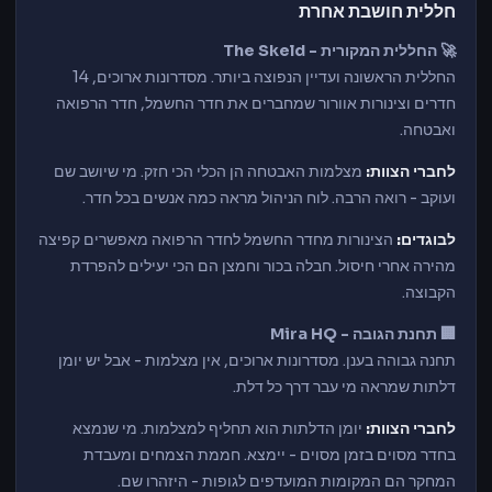
חללית חושבת אחרת
🚀 החללית המקורית - The Skeld
החללית הראשונה ועדיין הנפוצה ביותר. מסדרונות ארוכים, 14
חדרים וצינורות אוורור שמחברים את חדר החשמל, חדר הרפואה
ואבטחה.
לחברי הצוות:
מצלמות האבטחה הן הכלי הכי חזק. מי שיושב שם
ועוקב - רואה הרבה. לוח הניהול מראה כמה אנשים בכל חדר.
לבוגדים:
הצינורות מחדר החשמל לחדר הרפואה מאפשרים קפיצה
מהירה אחרי חיסול. חבלה בכור וחמצן הם הכי יעילים להפרדת
הקבוצה.
🏢 תחנת הגובה - Mira HQ
תחנה גבוהה בענן. מסדרונות ארוכים, אין מצלמות - אבל יש יומן
דלתות שמראה מי עבר דרך כל דלת.
לחברי הצוות:
יומן הדלתות הוא תחליף למצלמות. מי שנמצא
בחדר מסוים בזמן מסוים - יימצא. חממת הצמחים ומעבדת
המחקר הם המקומות המועדפים לגופות - היזהרו שם.