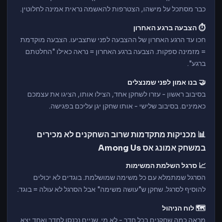
כבר מסתכל על מישהו, הצטרפות להאשמה נראית אמינה לחלוטין.
⏱️ הצבעה ברגע האחרון
חכו עד הרגע האחרון של ההצבעה לפני שתצביעו. הצבעה מוקדמת
= מזמינה ספקות. הצבעה ברגע האחרון = נראה כאילו "החלטתם
ברגע".
🤝 בנו אמון לפני שמנצלים
בסיבוב ראשון - עזרו לשחקן אחד, הצילו אותו, הציגו את עצמכם
כאמינים. בסיבוב שלישי - אותו שחקן יגן עליכם בפגישה.
📊 מכניקות מתקדמות שרוב השחקנים לא מכירים
במשחק אמונג אס Among Us
📈 סרגל השלמת המשימות
הסרגל שמתמלא עם כל משימה שמושלמת. בוגדים לא יכולים
להוסיף לסרגל. שחקן ש"עושה משימה" אבל הסרגל לא עולה = בוגד.
🗺️ לוח הניהול
מראה כמה שחקנים בכל חדר - לא מי. שניים נכנסו לחדר ואחד יצא