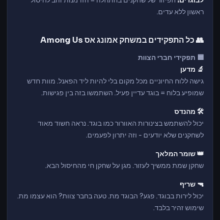
לבוגדים:
הפיזור של שחקנים בהתחלה = הזדמנות זהב לחיסול
ראשון ללא עדים.
👥 כל התפקידים במשחק אמונג אס Among Us
🟦 תפקידי חברי הצוות
🔬 מדען
גישה ללוח החיוניים מכל מקום בלי להיות ליד הפאנל. מוות חדש
שמופיע בלוח = בוגד עדיין פעיל. השתמשו בזה בין פגישות.
🛠️ מהנדס
יכול להשתמש בצינורות האוורור כמו בוגד. נראה חשוד מאוד
לשחקנים שלא יודעים - וזה יתרון לפעמים.
👑 שומר המלאך
שחקן שמת ממשיך לעזור. מגן על שחקן חי מהחיסול הבא.
🔫 שריף
יכול לירות בבוגד. פגע? הבוגד מת. טעה בחבר צוות? הוא עצמו מת.
שימוש זהיר בלבד.