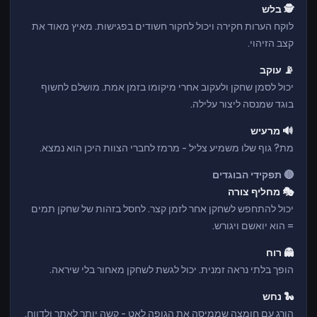
🕵️ בלש
לוקח הערות חקירה ויכול לחקור חשודים בפגישות. מאיץ מאוד את
קצב הזיהוי.
📡 עוקב
יכול לסמן שחקן ולעקוב אחרי מיקומו בזמן אמת. מושלם לחשוף
בוגד שמנסה ליצור עלילה.
🔊 מרעיש
מת? גוף שלו משמיע צליל - מרמז לחברי הצוות היכן הוא נמצא.
🔴 תפקידי הבוגדים
🎭 מחליף צורה
יכול להתחפש לשחקן אחר לזמן קצר. לחסל בזהות של שחקן תמים
= הוא יואשם ויגורש.
👻 רוח
הופך בלתי נראה זמנית. יכול לגשת לשחקן מאחור בלי שיראה.
🐍 נחש
הורג עם חומצה שממיסה את הגופה לאט - קשה יותר לאתר ולדווח.