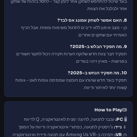
בוגד שיכול להתחפש לשחקן אחר לזמן קצר - לחסל בזהות של שחקן
אחר ולבלבל את הצוות.
8. האם אפשר לשחק אמונג אס לבד?
כן - מצב אימון ללא יריבים לתרגול משימות ומפות. אבל הכיף
האמיתי עם שחקנים אחרים.
9. מה תפקיד הבלש ב-2025?
תפקיד חבר צוות חדש שלוקח הערות חקירה ויכול לחקור חשודים
בפגישות - מאיץ זיהוי בוגדים.
10. מה תפקיד הנחש ב-2025?
תפקיד בוגד חדש שהורג עם חומצה שממיסה גופות לאט - גופות
קשות יותר לאיתור ודיווח.
How to Play
🖥️
PC:
עכבר לתנועה, לחיצה ימנית לאינטראקציה, Q לדיווח
📱
נייד:
ג'ויסטיק לתנועה, כפתורי אינטראקציה ודיווח על המסך
🥽
VR:
תמיכה ב-Among Us VR עם תנועה פיזית ואינטראקציה