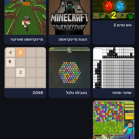
אש ומים 2
הגנת מיינקראפט
מיינקראפט פארקור
שחור ופתור
באבלס גלגל
2048