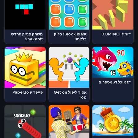
דומינו DOMINO
Block Blast! בלוק
משחק סנייק החדש
בלאסט
Snakebit
דג אוכל דג מספרים
אסור ליפול Get on
פייפר.יו Paper.io
Top