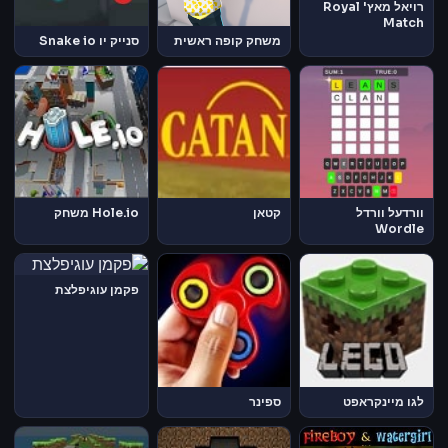
רויאל מאץ' Royal
Match
משחק קופה ראשית
סנייק יו Snake io
וורדעל וורדל
קטאן
Hole.io משחק
Wordle
פקמן עוגיפלצת
לגו מיינקראפט
ספינר