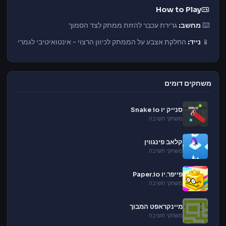
How to Play
⌨️
מחשב:
גרירת עכבר להזזת ממתק לצד הסמוך
📱
נייד:
החלקת אצבע על הממתק לכיוון הרצוי - אינטואיטיבי לגמרי
משחקים דומים
סנייק יו Snake io
משחקי חשיבה
קלאב פינגווין
משחקי חשיבה
פייפר.יו Paper.io
משחקי חשיבה
מיינקראפט המבוך
משחקי חשיבה