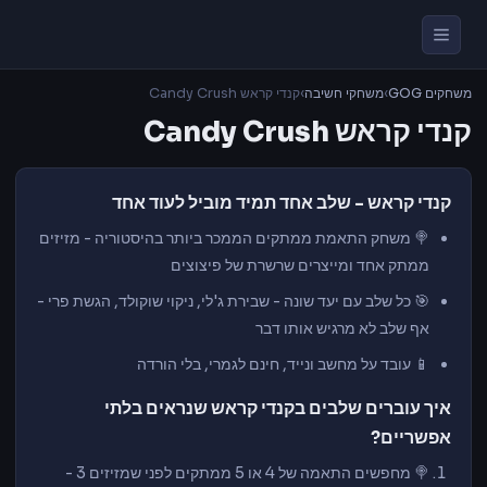
משחקים GOG
›
משחקי חשיבה
›
קנדי קראש Candy Crush
קנדי קראש Candy Crush
קנדי קראש - שלב אחד תמיד מוביל לעוד אחד
🍭 משחק התאמת ממתקים הממכר ביותר בהיסטוריה - מזיזים
ממתק אחד ומייצרים שרשרת של פיצוצים
🎯 כל שלב עם יעד שונה - שבירת ג'לי, ניקוי שוקולד, הגשת פרי -
אף שלב לא מרגיש אותו דבר
📱 עובד על מחשב ונייד, חינם לגמרי, בלי הורדה
איך עוברים שלבים בקנדי קראש שנראים בלתי
אפשריים?
🍭 מחפשים התאמה של 4 או 5 ממתקים לפני שמזיזים 3 -