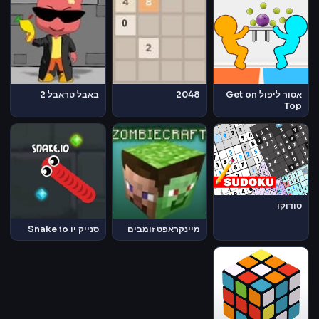
אסור ליפול Get on
2048
באבל טראבל 2
Top
סודוקו
מיינקראפט זומבים
סנייק יו Snake io