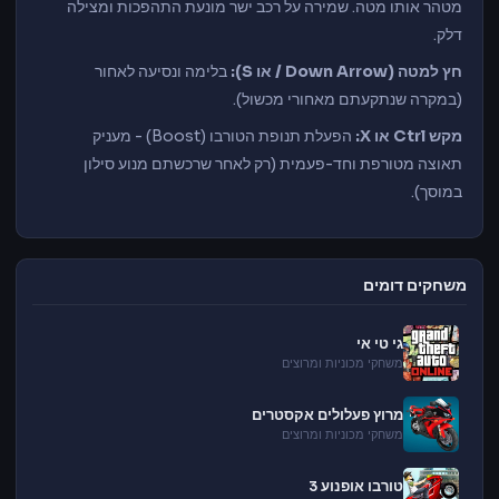
מטהר אותו מטה. שמירה על רכב ישר מונעת התהפכות ומצילה
דלק.
חץ למטה (Down Arrow / או S):
בלימה ונסיעה לאחור
(במקרה שנתקעתם מאחורי מכשול).
מקש Ctrl או X:
הפעלת תנופת הטורבו (Boost) - מעניק
תאוצה מטורפת וחד-פעמית (רק לאחר שרכשתם מנוע סילון
במוסך).
משחקים דומים
גי טי אי
משחקי מכוניות ומרוצים
מרוץ פעלולים אקסטרים
משחקי מכוניות ומרוצים
טורבו אופנוע 3