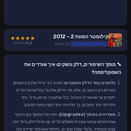
קילומטר המוות 2 – 2012
★
★
★
★
★
(458)
/5
5.0
משחקי מכוניות ומרוצים
53 plays
🔧 מוסך השיפורים, דלק ונשקים: איך שורדים את
האפוקליפסה?
נלחמים במד הדלק והזומבים:
האויב הכי גדול שלכם במשחק
הוא לא רק הזומבים, אלא מד הדלק שלכם! בכל נסיעה הג'יפ
יתקדם עד שיגמר לו המיכל. ככל שתעברו מרחק גדול יותר
ותדרסו יותר זומבים, כך תרוויחו יותר כסף בסוף הסיבוב.
משדרגים במוסך (Upgrades):
חזרו אל המוסך עם הכסף
שהרווחתם ובצעו אוברול מושלם לג'יפ: קנו מיכל דלק גדול יותר,
מנוע עוצמתי, גלגלי שטח ענקיים, ותותח אוטומטי שיירט את