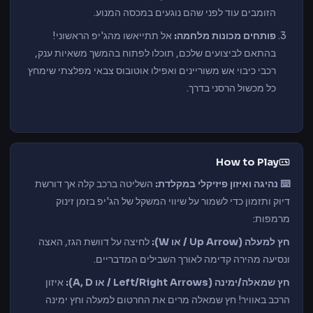
הזומבים עוד לפני שהם נוגעים במכסה המנוע.
פותחים מכונות מלחמה:
אל תתייאשו מהג'יפ הראשוני!
בהתאם לביצועים שלכם, תוכלו לפתוח בהמשך משאיות ענק,
רכבי כיבוי אש משוריינים ואפילו אוטובוס צבאי מפלצתי שימחץ
כל מכשול הרסני בדרך.
How to Play
⌨️ נהיגה ואיזון פיזיקלי במקלדת:
השליטה ברכב קלה אך דורשת
דיוק ותזמון כדי לשמור על שיווי המשקל של הג'יפ בזמן זינוק
מרמפות:
חץ למעלה (Up Arrow / או W):
לחיצה על דוושת הגז, האצה
ונסיעה מהירה קדימה לאורך השבילים המדבריים.
חץ שמאלה/ימינה (Left/Right Arrows / או A, D):
איזון
הרכב באוויר! חץ שמאלה מרים את החרטום למעלה וחץ ימינה