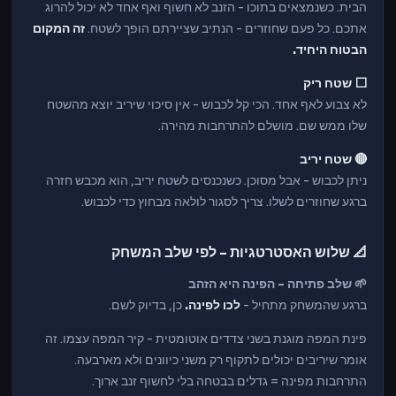
הבית. כשנמצאים בתוכו - הזנב לא חשוף ואף אחד לא יכול להרוג
אתכם. כל פעם שחוזרים - הנתיב שציירתם הופך לשטח.
זה המקום
הבטוח היחיד.
⬜ שטח ריק
לא צבוע לאף אחד. הכי קל לכבוש - אין סיכוי שיריב יוצא מהשטח
שלו ממש שם. מושלם להתרחבות מהירה.
🔴 שטח יריב
ניתן לכבוש - אבל מסוכן. כשנכנסים לשטח יריב, הוא מכבש חזרה
ברגע שחוזרים לשלו. צריך לסגור לולאה מבחוץ כדי לכבוש.
📐 שלוש האסטרטגיות - לפי שלב המשחק
🌱 שלב פתיחה - הפינה היא הזהב
ברגע שהמשחק מתחיל -
לכו לפינה.
כן, בדיוק לשם.
פינת המפה מוגנת בשני צדדים אוטומטית - קיר המפה עצמו. זה
אומר שיריבים יכולים לתקוף רק משני כיוונים ולא מארבעה.
התרחבות מפינה = גדלים בבטחה בלי לחשוף זנב ארוך.