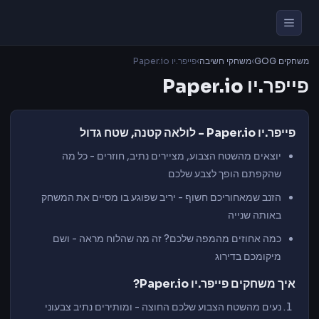
משחקים GOG
›
משחקי חשיבה
›
פייפר.יו Paper.io
פייפר.יו Paper.io
פייפר.יו Paper.io - לולאה
קטנה, שטח גדול
יוצאים
מהשטח הצבוע,
מציירים נתיב,
חוזרים - כל מה
שהקפתם הופך
לצבע
שלכם
הזנב
שמאחוריכם חשוף
- יריב
שפוגע בו מסיים
את המשחק
באותה
שנייה
כמה
אחוזים מהמפה
שלכם?
זה מה שהלוח מראה - ושם
מיקומכם בדירוג
איך משחקים פייפר.יו Paper.io?
נעים מהשטח הצבוע
שלכם החוצה - ומותירים נתיב צבעוני