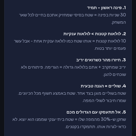
1. פינה ראשון - תמיד
30 שניות בפינה = שטח בסיסי שמחזיק אתכם בחיים לכל שאר
המשחק.
2. לולאות קטנות > לולאות ענקיות
10 לולאות קטנות = אותו שטח כמו לולאה ענקית אחת - אבל עשר
פעמים יותר בטוח.
3. חיזרו מהר כשרואים יריב
יריב שמתקרב + אתם בלולאה גדולה = הגרימה. פיתוחים ולא
שוכחים להגן.
4. שוליים = הגנה טבעית
שטח בשוליים מוגן בצד אחד. שטח באמצע חשוף מכל הכיוונים.
שמרו חיבור לשולי המפה.
5. אל תתעסקו עם הגדולים מכם
שחקן ש-30% מהמפה שלו = שטח ביתי ענקי שממנו הוא יוצא. לא
כדאי לגרות אותו. תתמקדו בקטנים.