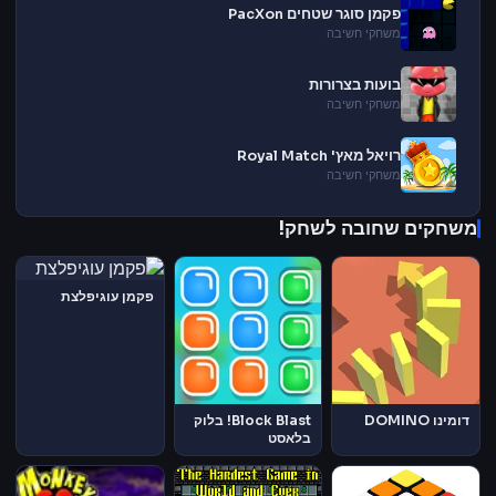
פקמן סוגר שטחים PacXon
משחקי חשיבה
בועות בצרורות
משחקי חשיבה
רויאל מאץ' Royal Match
משחקי חשיבה
משחקים שחובה לשחק!
פקמן עוגיפלצת
דומינו DOMINO
Block Blast! בלוק
בלאסט