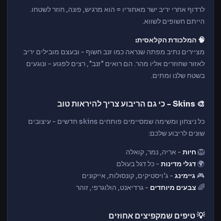
לרדוף אחרי יריב ישר מאחוריו = הוא מרגיש, פונה, חוזר לשטחו.
הייתם חשופים לשווא.
🧠 המלכודת הקלאסית:
מציירים נתיב מפתה שנראה כמו זנב חשוף - ובעצם מובילים יריב
לאזור שחוזרים אליו מהר. הם רואים "זנב", רצים לפגוע - ונוגעים
בשטח שלנו ומתים.
🎨 Skins - כי גם הריבוע צריך להיראות טוב
כל ניצחון ומשימה שמסיימים פותחים skins חדשים - עיצובים
שונים לריבוע שלכם:
🦁
חיות
- אריה, נמר, קואלה
🌍
דגלי מדינות
- כל דגל בעולם
🎮
גיימינג
- ג'ויסטיקים, קונסולות, אייקונים
🌈
צבעים מיוחדים
- גרדיאנט, הולוגרפי, זוהר
💡 טיפים שמקפיצים אחוזים