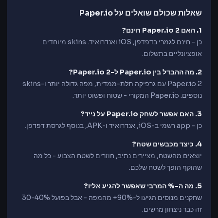
שאלות שכולם שואלים על Paper.io
1. האם Paper.io 2 חינם?
כן - חינם לגמרי בדפדפן, iOS ואנדרואיד. skins מיוחדים
אופציונליים בתשלום.
2. מה ההבדל בין Paper.io ל-Paper.io 2?
Paper.io 2 עם גרפיקה תלת-ממדית, מפה גדולה יותר ו-skins
נוספים. Paper.io המקורי - שטוח ופשוט יותר.
3. האם אפשר לשחק Paper.io על נייד?
כן - app רשמי ב-iOS, אנדרואיד ו-APK, בנוסף לגרסת דפדפן.
4. כיצד מכבשים שטח?
יוצאים מהשטח, מציירים נתיב, חוזרים לשטח הצבוע - כל מה
שהוקף הופך לשטח שלכם.
5. מה ה-% המרבי שאפשר להגיע אליו?
שחקנים מנוסים הגיעו ל-90%+ מהמפה - אבל בפועל 30-40%
זה כבר ניצחון מרשים.