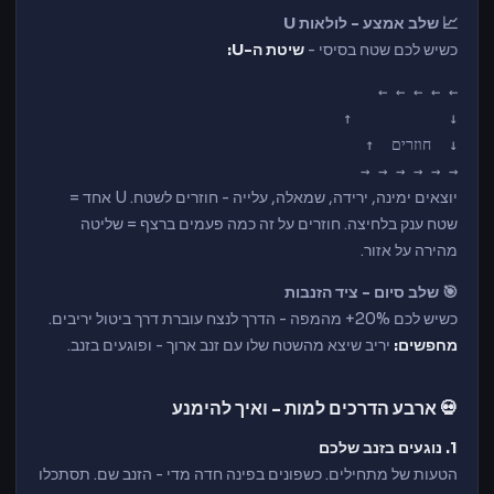
📈 שלב אמצע - לולאות U
כשיש לכם שטח בסיסי -
שיטת ה-U:
→ → → → → →
יוצאים ימינה, ירידה, שמאלה, עלייה - חוזרים לשטח. U אחד =
שטח ענק בלחיצה. חוזרים על זה כמה פעמים ברצף = שליטה
מהירה על אזור.
🎯 שלב סיום - ציד הזנבות
כשיש לכם 20%+ מהמפה - הדרך לנצח עוברת דרך ביטול יריבים.
מחפשים:
יריב שיצא מהשטח שלו עם זנב ארוך - ופוגעים בזנב.
💀 ארבע הדרכים למות - ואיך להימנע
1. נוגעים בזנב שלכם
הטעות של מתחילים. כשפונים בפינה חדה מדי - הזנב שם. תסתכלו