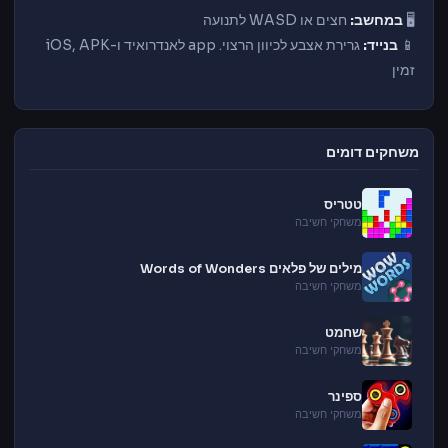
🖥️
במחשב:
חצים או WASD
לתנועה
📱
בנייד:
גרירת אצבע לכיוון
הרצוי. app לאנדרואיד ו-iOS, APK
זמין
משחקים דומים
טטריס
משחקי חשיבה
מילים של פלאים Words of Wonders
משחקי חשיבה
שחמט
משחקי חשיבה
ספינר
משחקי חשיבה