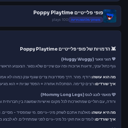
פופי פלייטיים Poppy Playtime
משחקי מלחמה ויריות
100 plays
👾 הדמויות של פופי פלייטיים Poppy Playtime
💙 הוגי וואגי (Huggy Wuggy)
גוף כחול ענקי, זרועות ארוכות ופה עם שיניים שלא נסגר. הצעצוע הראשי של Playtime Co. שהפך למשהו אחר ל
מה הוא עושה:
רודף. מהר. דרך מסדרונות צרים שגוף ענק כמוהו לא אמו
איך שורדים:
רצים קדימה. הסתכלות אחורה = הפסד שניות = הוא מגיע.
🩷 מאמי לונג לגס (Mommy Long Legs)
ורודה, עם רגליים שמתארכות לכל מקום ואישיות שמשנה בין חברותית ו
מה היא עושה:
מאלצת אתכם לשחק מיני-גיימס. מי שמפסיד - מסיים. ו
איך שורדים:
לומדים את חוקי כל מיני-גיים לפני שמתחילים. לא לבצע מ