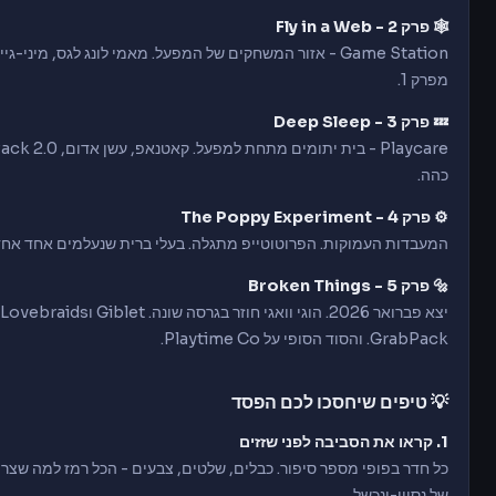
🕸️ פרק 2 - Fly in a Web
Game Station - אזור המשחקים של המפעל. מאמי לונג לגס, מי
מפרק 1.
💤 פרק 3 - Deep Sleep
כהה.
⚙️ פרק 4 - The Poppy Experiment
המעבדות העמוקות. הפרוטוטייפ מתגלה. בעלי ברית שנעלמים אחד אח
🔩 פרק 5 - Broken Things
GrabPack. והסוד הסופי על Playtime Co.
💡 טיפים שיחסכו לכם הפסד
1. קראו את הסביבה לפני שזזים
של נסיון-ונכשל.