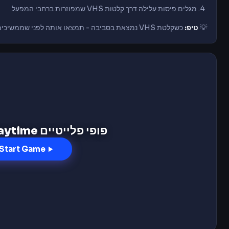
מגלים
פיסות עלילה
דרך קלטות
VHS שמפוזרות
ברחבי המפעל
💡
טיפ:
כשקלטת VHS
נמצאת בסביבה
- תמצאו
אותה לפני
שממשיכים
פופי פלייטיים Poppy Playtime
Start Game