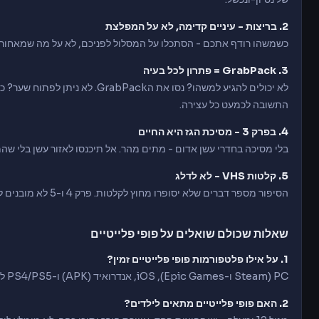
2. בריצות - עיניים קדימה, לא על המפלצת
כשמשהו רודף אתכם - הסתכלו על המסלול לפניכם, לא על מה שמאחור
3. GrabPack = פתרון לכל בעיה
לא יכולים להגיע למשהו? נסו את הack
התשובה לכמעט כל עצירה.
4. בפרק 3 - מסיכת הגז היא החיים
בלי מסיכה בחדרי עשן אדום - מתים מהר. אל תיכנסו לאזור עשן בלי שה
5. קלטות VHS - לא לדלג
הסיפור מספר דברים שלא יסופרו מחוץ לקלטות. פרק 4 ו-5 לא מובנים לגמרי בלי קלטות מפרקים קודמים.
שאלות שכולם שואלים על פופי פלייטיים
1. על אילו פלטפורמות פופי פלייטיים זמין?
PC (Steam ו-Epic Games), iOS, אנדרואיד (APK) ו-PS4/PS5 לפרקים מסוימים.
2. האם פופי פלייטיים מתאים לילדים?