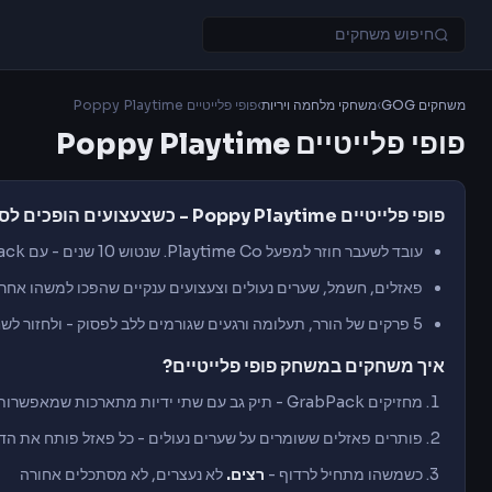
משחקים GOG
›
משחקי מלחמה ויריות
›
פופי פלייטיים Poppy Playtime
פופי פלייטיים Poppy Playtime
פופי פלייטיים Poppy Playtime - כשצעצועים
הופכים לסי
עובד לשעבר חוזר
למפעל
Playtime Co. שנטוש 10
שנים - עם
Pack
פאזלים,
חשמל, שערים
נעולים
וצעצועים ענקיים שהפכו
למשהו אחר 
5
פרקים של הורר,
תעלומה ורגעים
שגורמים ללב לפסוק -
ולחזור לש
איך משחקים במשחק פופי פלייטיים?
מחזיקים GrabPack
- תיק גב עם
שתי ידיות
מתארכות
שמאפשרות 
פותרים
פאזלים
ששומרים על שערים
נעולים - כל
פאזל פותח את
הדר
כשמשהו מתחיל
לרדוף -
רצים.
לא נעצרים,
לא מסתכלים
אחורה