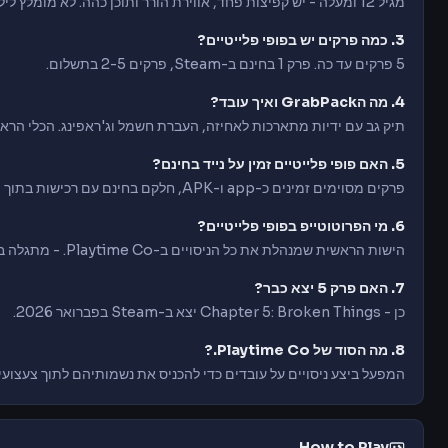
מגיל 12 ומעלה - יש קפיצות פחד, אווירת הורר ותוכן כהה. לא מומלץ לילדים קטנים.
3. כמה פרקים יש בפופי פלייטיים?
5 פרקים עד כה. פרק 1 בחינם ב-Steam, פרקים 2-5 בתשלום.
4. מה הGrabPack ואיך עובד?
תיק גב עם ידיות מתארכות לאחיזה, העברת חשמל וג'ראפינג. הכלי הראש
5. האם פופי פלייטיים זמין על נייד בחינם?
פרקים מסוימים זמינים כ-app ו-APK, חלקם בחינם עם רכישות בתוך האפליקציה.
6. מי הפרוטוטייפ בפופי פלייטיים?
הישות הראשית שמנהלת את כל הניסויים ב-Playtime Co. - מתגלה בהדרגה בפרקים 4-5.
7. האם פרק 5 יצא כבר?
כן - Chapter 5: Broken Things יצא ב-Steam בפברואר 2026.
8. מה הסוד של Playtime Co.?
המפעל ביצע ניסויים על עובדים כדי להכניס את נשמותיהם לתוך צעצועים. הProtototype עמד מאחורי
How to Play