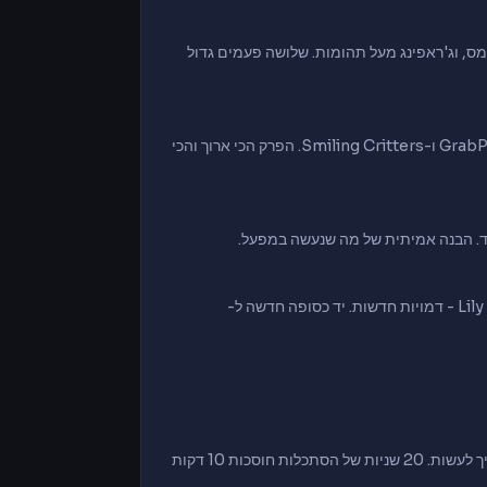
ני-גיימס, וג'ראפינג מעל תהומות. שלושה פעמים גדול
Playcare - בית יתומים מתחת למפעל. קאטנאפ, עשן אדום, GrabPack 2.0 ו-Smiling Critters. הפרק הכי ארוך והכי
ד. הבנה אמיתית של מה שנעשה במפעל.
יצא פברואר 2026. הוגי וואגי חוזר בגרסה שונה. Giblet וLily Lovebraids - דמויות חדשות. יד כסופה חדשה ל-
כל חדר בפופי מספר סיפור. כבלים, שלטים, צבעים - הכל רמז למה שצריך לעשות. 20 שניות של הסתכלות חוסכות 10 דקות