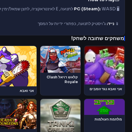
🖥️
WASD
PC (Steam):
לתנועה, E
לאינטראקציה, לחצן
שמאל/ימין 
📱
נייד:
ג'ויסטיק
לתנועה, כפתורי
ידיות על המסך
משחקים שחובה לשחק!
קלאש רויאל Clash
Royale
אני ואבא נגד זומבים
אני ואבא
מלחמת העולמות