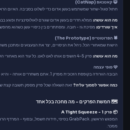
😺 קאטנאפ (CatNap)
חתול סגול-שחור שמשתמש בעשן אדום כדי לשלוט בסביבה. האיום הראשי 
מה הוא עושה:
ממלא חדרים בעשן אדום שגורם לאולוסינציות ופוגע בבר
איך שורדים:
מסיכת גז - חובה. ומסתתרים בין כיסויי עשן כשהוא מחפש.
🕷️ הפרוטוטייפ (The Prototype)
הישות שמאחורי הכל. ניהל את הניסויים, יצר את הצעצועים ומתכנן משהו 
מה הוא עושה:
פרק 4-5 חושפים אותו לאט לאט. כל עוד הוא מאחורי הקלעים - הוא מסוכן יותר.
🩷 פופי עצמה
הבובה הוורודה בקופסת הזכוכית מפרק 1. אתם משחררים אותה - והיא טוענת לעזור לכם.
כמה אפשר לסמוך עליה?
זאת השאלה שכל פרק מספק תשובה קצת שונ
🗺️ חמשת הפרקים - מה מחכה בכל אחד
📦 פרק 1 - A Tight Squeeze
המפגש הראשון. GrabPack בסיסי, חידות חשמל, ובסוף 
ממכר.