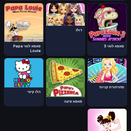
דולז
פאפא לואי 3
פאפא לואי Papa
Louie
סחרחורת קניות
הלו קיטי
פאפא פיצה