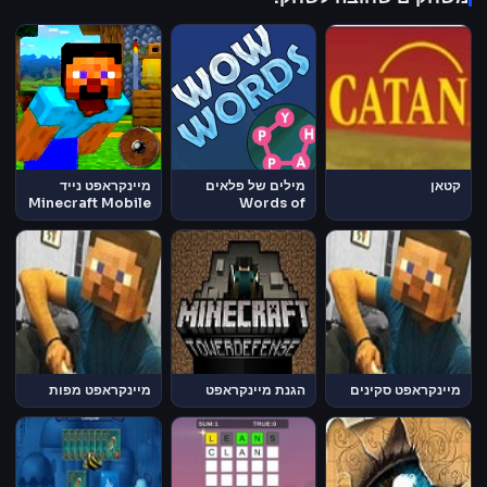
קטאן
מילים של פלאים
מיינקראפט נייד
Minecraft Mobile
Words of
Wonders
מיינקראפט סקינים
הגנת מיינקראפט
מיינקראפט מפות