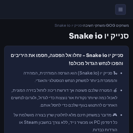
משחקים GOG
›
משחקי חשיבה
›
סנייק יו Snake io
סנייק יו Snake io
סנייק יו Snake io - זחלו אל הפסגה, חסמו את היריבים
והפכו לנחש הגדול מכולם!
🐍 סנייק יו (Snake.io) הוא הגרסה המודרנית, המהירה
והממכרת ביותר למשחק הנחש הנוסטלגי והאגדי.
🍎 המטרה שלכם פשוטה אך דורשת ריכוז: לזחול בזירה המונית,
לאכול כמה שיותר נקודות אור נוצצות כדי לגדול, ולגרום לנחשים
האחרים להתנגש בגוף שלכם כדי לחסל אותם.
🎮 מדובר במשחק חינם מלא לחלוטין שרץ בצורה מושלמת על
כל דפדפן PC או מכשיר נייד, ללא צורך בחשבון Steam או
הורדות כבדות.