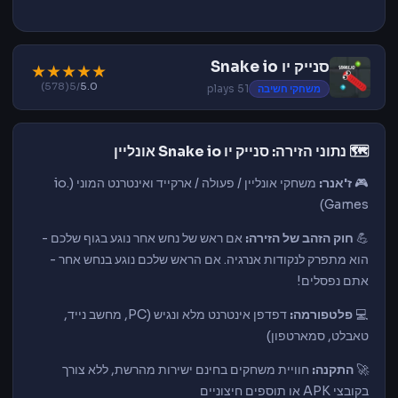
סנייק יו Snake io
★
★
★
★
★
(578)
/5
5.0
משחקי חשיבה
51 plays
🗺️ נתוני הזירה: סנייק יו Snake io אונליין
🎮
ז'אנר:
משחקי אונליין / פעולה / ארקייד ואינטרנט המוני (.io
Games)
💪
חוק הזהב של הזירה:
אם ראש של נחש אחר נוגע בגוף שלכם -
הוא מתפרק לנקודות אנרגיה. אם הראש שלכם נוגע בנחש אחר -
אתם נפסלים!
💻
פלטפורמה:
דפדפן אינטרנט מלא ונגיש (PC, מחשב נייד,
טאבלט, סמארטפון)
🚀
התקנה:
חוויית משחקים בחינם ישירות מהרשת, ללא צורך
בקובצי APK או תוספים חיצוניים