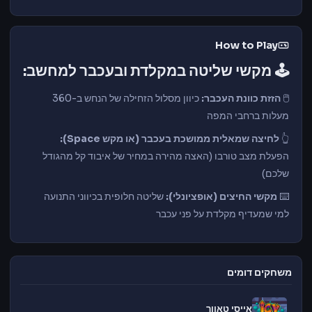
How to Play
🕹️
מקשי שליטה במקלדת ובעכבר למחשב:
🖱️
הזזת כוונת העכבר:
כיוון מסלול הזחילה של הנחש ב-360
מעלות ברחבי המפה
👆
לחיצה שמאלית ממושכת בעכבר (או מקש Space):
הפעלת מצב טורבו (האצה מהירה במחיר של איבוד קל מהגודל
שלכם)
⌨️
מקשי החיצים (אופציונלי):
שליטה חלופית בכיווני התנועה
למי שמעדיף מקלדת על פני עכבר
משחקים דומים
אייסי טאוור