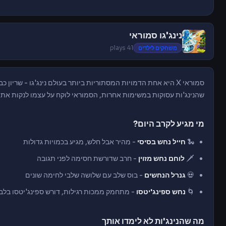
נינג'גו סמוראי
משחקים לילדים
41 plays
סמוראי X היא אחת הדמויות המסתוריות ביותר בעולם נינג'גו - שריו
שהנינג'ות עסוקות במשימות אחרות, הסמוראי לוקח על עצמו לנקות את ה
מי מגיע לקרב היום?
🐍
חייל נחש בסיסי
- מהיר אבל חלש, מגיע בכמויות גדולות
🗡️
לוחם נחש מזוין
- חרב שדורשת חסימה לפני תגובה
💀
גנרל הנחשים
- בוס שלב עם שלושה שלבי לחימה שונים
🌀
נחש ספינג'יטסו
- מתחמק ממכות רגילות, דורש ספינג'יטסו בלב
מה שהנינג'ות לא לימדו אותך