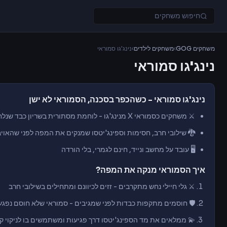
משחקים GOG
›
משחקים לילדים
›
נינג'גו סמוראי
נינג'גו סמוראי
נינג'גו סמוראי - כשהכפר בסכנה, הסמוראי לא ישן
⚔️ משחקים כסמוראי X מנינג'גו - לוחמת מסתורית בשריון כבד שנלחמת לבד נגד גלי חיילי הנחש
🐉 שילובי חרב, חסימות וספינג'יטסו שמנקים את המפה לפני שהאויב
🖥️ עובד על מחשב ונייד, חינם לגמרי, בלי הורדה
איך הסמוראי מנקה את המפה?
⚔️ גלי חיילי נחש מתקרבים - זזים לכיוונם ומתחילים בשילובי חרב
🛡️ חוסמים מתקפות כבדות לפני שמגיבים - סמוראי שלא חוסם נפגע
💫 ממלאים את מד הספינג'יטסו דרך פגיעות ומשתמשים בו לניקוי ק