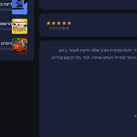
ריצה ב
משחקים 
★
★
★
★
★
הרעשני
(854)
/5
5.0
משחקים 
נינג'גו
משחקים 
ן כבד, זהות נסתרת וחרב שלא יודעת לעצור. בזמן
כפר מחיילי הנחש שחזרו. לבד. בלי לבקש קרדיט.
ד