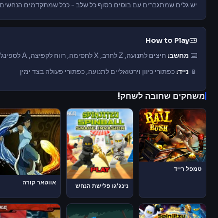
יש גלים שמתגברים עם בוסים בסוף כל שלב - ככל שמתקדמים הנחשים חז
How to Play
⌨️
מחשב:
חיצים לתנועה, Z לחרב, X לחסימה, רווח לקפיצה, A לספינג'יטסו
📱
נייד:
כפתורי כיוון וירטואליים לתנועה, כפתורי פעולה בצד ימין
משחקים שחובה לשחק!
טמפל רייד
אווטאר קורה
נינג'גו פלישת הנחש