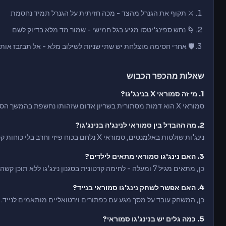
⚔️ תקוף את הגנרל מהצד - מכה חזיתית על הגנרל תמיד נחסמת
🌀 נחש ספינג'יטסו מגיע בגל חמישי - שמור מד מלא בדיוק לשם
🛡️ אחרי חסימה מוצלחת יש שתי שניות לשילוב מלא - אל תבזבז אותן
שאלות מהכפר הכבוש
1. מי זה סמוראי X בנינג'גו?
סמוראי X הוא דמות מסתורית בשריון אדום שזהותו נחשפת בהמשך הסדרה - אחת ההפתעות הגדולות של נינג'גו.
2. מה ההבדל בין סמוראי לנינג'ה בנינג'גו?
נינג'ות שולטות באלמנטים, סמוראי X נלחם בכוח פיזי וחרב בלי כוחות קסם - גישה שונה לגמרי.
3. האם נינג'גו סמוראי מתאים לילדים?
כן, מתאים מגיל 7 ומעלה - לחימה קרטונית בסגנון נינג'גו ללא תוכן קשה.
4. האם אפשר לשחק נינג'גו סמוראי בנייד?
כן, המשחק עובד על מסך מגע עם כפתורים וירטואליים מותאמים לנייד.
5. כמה גלים יש בנינג'גו סמוראי?