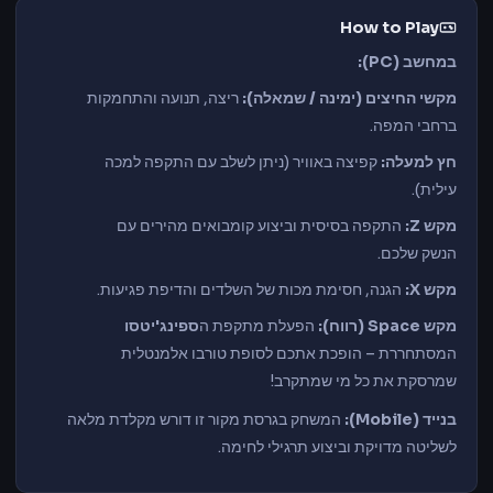
How to Play
במחשב (PC):
מקשי החיצים (ימינה / שמאלה):
ריצה, תנועה והתחמקות
ברחבי המפה.
חץ למעלה:
קפיצה באוויר (ניתן לשלב עם התקפה למכה
עילית).
מקש Z:
התקפה בסיסית וביצוע קומבואים מהירים עם
הנשק שלכם.
מקש X:
הגנה, חסימת מכות של השלדים והדיפת פגיעות.
מקש Space (רווח):
הפעלת מתקפת ה
ספינג'יטסו
המסתחררת – הופכת אתכם לסופת טורבו אלמנטלית
שמרסקת את כל מי שמתקרב!
בנייד (Mobile):
המשחק בגרסת מקור זו דורש מקלדת מלאה
לשליטה מדויקת וביצוע תרגילי לחימה.