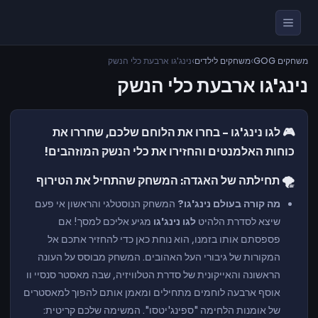
משחקים GOG
›
משחקים לילדים
›
נינג'גו ארבעת כלי הנשק
נינג'גו ארבעת כלי הנשק
🎮 לגו נינג'גו - בחרו את הלוחם שלכם, שחררו את
כוחות האלמנטים והחזירו את כלי הנשק המוזהבים!
🌪️ תחילתה של האגדה: המשחק שהתחיל את הטירוף
מה קורה בעולם נינג'גו?
המשחק הנוסטלגי והראשון אי פעם
שיצא לסדרת הלהיט
לגו נינג'גו
מגיע אליכם למסך! אם
פספסתם אותו בזמנו, הוא נוחת כאן כדי להחזיר אתכם אל
המקורות של גיבורי העל האהובים. המשחק מבוסס על העונה
הראשונה והאייקונית של סדרת הטלוויזיה, שבה מאסטר סנסיי וו
אוסף ארבעה לוחמים מתחילים ומאמן אותם להפוך למאסטרים
של אומנות הלחימה "ספינג'יטסו". המשימה שלכם קריטית: