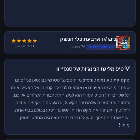
נינג'גו ארבעת כלי הנשק
★
★
★
★
★
(547)
/5
5.0
משחקים לילדים
76 plays
💡 טיפ מליגת הנינג'ות של סנסיי וו
טקטיקת טעינת הטורנדו:
מד הספינג'יטסו שלכם נטען בכל פעם
שאתם פוגעים באויבים או אוספים לבני לגו קטנות. אל תפעילו אותו
על שלד בודד! הטיפ הסודי הוא למשוך את חבורת השלדים אליכם,
לחסום את המכות שלהם עם מקש X, וברגע שהם מקיפים אתכם
לחלוטין - לשחרר את מקש הרווח. הטורנדו יפגע בכולם בבת אחת,
יעיף אותם מהמסך ויטען לכם חצי ממד האנרגיה מחדש באופן
מיידי!