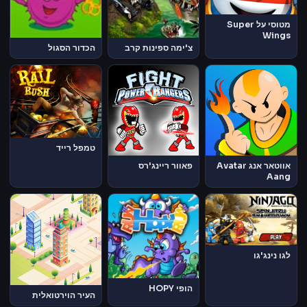
מטוסי על Super
Wings
צ'ימה ספינות קרב
הכדור הסגול
טמפל רייד
אווטאר אנג Avatar
פאוור ריינג'רס
Aang
לגו נינג'גו
הופי HOPY
העיר הוירטואלית