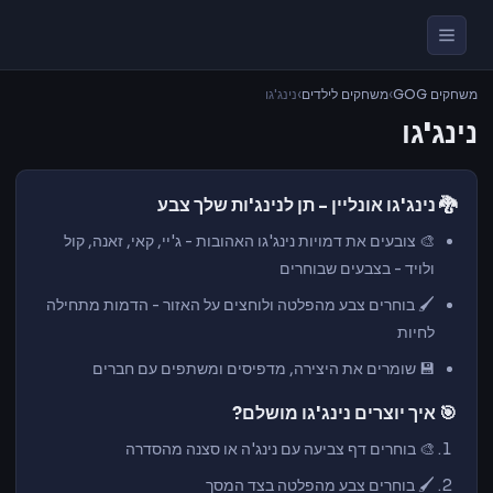
משחקים GOG
›
משחקים לילדים
›
נינג'גו
נינג'גו
🐉 נינג'גו אונליין - תן לנינג'ות שלך צבע
🎨 צובעים את דמויות נינג'גו האהובות - ג'יי, קאי, זאנה, קול
ולויד - בצבעים שבוחרים
🖌️ בוחרים צבע מהפלטה ולוחצים על האזור - הדמות מתחילה
לחיות
💾 שומרים את היצירה, מדפיסים ומשתפים עם חברים
🎯 איך יוצרים נינג'גו מושלם?
🎨 בוחרים דף צביעה עם נינג'ה או סצנה מהסדרה
🖌️ בוחרים צבע מהפלטה בצד המסך