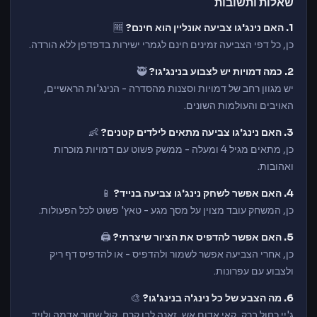
שאלות ותשובות
1. האם נינג'גו צביעה אונליין הוא חינם?
🆓
כן, כל דפי הצביעה זמינים חינם לגמרי ישירות בדפדפן ללא הורדה.
2. כמה דמויות יש לצבוע בנינג'גו?
🥷
יש מגוון רחב של דמויות וסצנות מהסדרה - הנינג'ות הראשיים,
האויבים והעולמות השונים.
3. האם נינג'גו צביעה מתאים לילדים קטנים?
👶
כן, מתאים מגיל 4 ומעלה - ממשק פשוט עם דמויות מוכרות
ואהובות.
4. האם אפשר לשחק נינג'גו צביעה בנייד?
📱
כן, המשחק עובד מצוין על מסך מגע - טאץ' פשוט לכל הפעולות.
5. האם אפשר להדפיס את הציור שיצרתי?
🖨️
כן, אחרי הצביעה אפשר לשמור ולהדפיס - או להדפיס דף ריק
ולצבוע עם עפרונות.
6. מה הצבע של כל נינג'ה בנינג'גו?
🎨
ג'יי כחול ברק, קאי אדום אש, זאנה לבן קרח, קול שחור אדמה ולויד