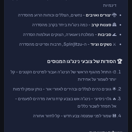
דינמיות
🐉
יצורים ואויבים
- נחשים, הצללים וכוחות הרוע מהסדרה
🏯
סצנות קרב
- כמה נינג'ות ביחד בקרב מהסדרה
🌊
סביבות
- ממלכת ניאגארה, הצוקים ועולמות הסדרה
⚔️
נשקים וציוד
- ה-Spinjitzu, חרבות ופריטים מהסדרה
🏆 הסודות של צובעי נינג'גו המנוסים
🎨 התחל מהגוף הראשי של הנינג'ה ועבור לפרטים הקטנים - קל
יותר לשמור על אחידות
🌟 גוונים כהים לצללים ובהירים לאזורי אור - נותן עומק לדמות
🔥 גלוי ניסיוני - נינג'ה אש בצבע קרח נראה מדהים לפעמים -
אל תפחד לשבור כללים
💾 שמור לפני שמנסה צבע חדש - קל לחזור אחורה