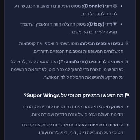
🟡
דוני (Donnie):
מטוס התיקונים הצהוב והחכם, שיודע
לבנות ולתקן כל דבר.
💗
דיזי (Dizzy):
מסוק ההצלה הוורוד והאמיץ, שתמיד
מגיעה לעזרה ברגעי משבר.
טסים ואוספים חבילות:
נווטו בשמיים ואספו את קופסאות
המשלוחים המעופפות ומטבעות הכנפיים הזוהרים.
משתנים לרובוטים (Transform):
עם ההגעה ליעד, לחצו על
כפתור שינוי הצורה כדי להפוך למצב רובוט, לפתור את המשימה
על הקרקע ולהגיש את החבילה לילד המאושר.
🏁 מה תפגשו במשחק מטוסי על Super Wings?
משחק חינוכי ומהנה:
מפתח מיומנויות קורדינציה, הכרת
מדינות העולם וערכים של עזרה הדדית ועבודת צוות.
הדמויות הרשמיות והאהובות:
אפשרות לשחק עם קבוצת
מטוסי העל המובילה (ג'ט, דוני, דיזי, ג'רום ועוד).