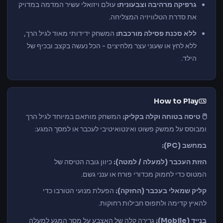
גרפיקה מרהיבה וצבעונית:
עולם ויזואלי עשיר המדמה במדויק
את סדרת הטלוויזיה המצליחה.
ללא סכנת פסילה מורכבת:
המשחק ידידותי מאוד לגיל הרך,
ללא לחץ או שעוני עצר מלחיצים - הכל נעשה בקצב ובכיף של
הילד.
How to Play
🖱️ טיסה בטוחה וקלה בקליק:
המשחק מותאם במיוחד לגיל הרך
ומבוסס על ממשק פשוט ואינטואיטיבי לעכבר או למסך המגע:
במחשב (PC):
הזזת העכבר (למעלה / למטה):
כיוון גובה הטיסה של
המטוס כדי לחמוק מכדורי פורח או ענני גשם.
קליק שמאלי בעכבר (החזקה):
הפעלת מנועי הטורבו כדי
להאיץ קדימה ולתפוס חבילות רחוקות.
בנייד (Mobile):
גרירה קלה של האצבע על מסך המגע למעלה