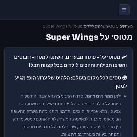
משחקים GOG
›
משחקים לילדים
›
מטוסי על Super Wings
מטוסי על Super Wings
🛩️ מטוסי על - פתחו מבערים, השתנו למטרו-רובוטים
והפיצו חבילות וחיוכים לילדים בכל קצוות תבל!
🌍 טסים לכל מקום בעולם: הלהיט של ערוץ הופ! מגיע
למסך
לאן ממריאים היום?
סדרת האנימציה האהובה והחינוכית
ביותר על הילדים - מטוסי על +נוחתת אצלכם במשחק רשת
צבעוני, מלא אנרגיה וחיוכים! הדמויות המוכרות משדה התעופה
הבינלאומי מוכנות למשימה. המשחק לוקח אתכם למסע מרתק
בין מדינות ויבשות שונות, שבו תלמדו על תרבויות חדשות
ותפתרו בעיות בעזרת עבודת צוות.