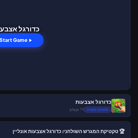
כדורגל אצבעו
Start Game
כדורגל אצבעות
משחקי ספורט
71 plays
🏆 טקטיקת המגרש השולחני: כדורגל אצבעות אונליין