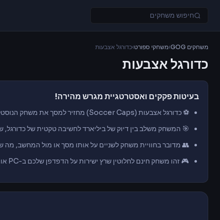
משחקים GOG
›
משחקי ספורט
›
כדורגל אצבעות
כדורגל אצבעות
בעיטות פקקים ואסטרטגיית מגרש מהירה!
⚽ כדורגל אצבעות (Soccer Caps) מחזיר למסך את משחק הנוסטלגיה האהוב של בעיטת פקקי בקבוקים על מגרש שולחני.
🎯 המשחק משלב בין דיוק של ביליארד לחשיבה טקטית של כדורגל, שבו
👥 מדובר בחוויית משחק לשניים על אותו מסך או מול המחשב, מה ש
🎮 זהו משחק חינם לחלוטין שרץ ישירות על הדפדפן שלכם ב-PC או בנייד, בלי הורדות כבדות או התקנת קובצי APK.