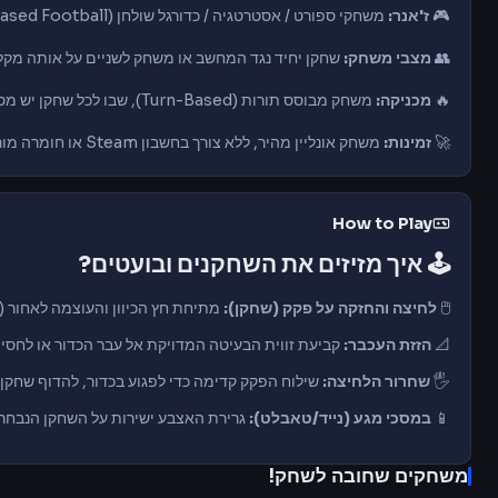
🎮
ז'אנר:
משחקי ספורט / אסטרטגיה / כדורגל שולחן (Turn-Based Football)
👥
מצבי משחק:
שחקן יחיד נגד המחשב או משחק לשניים על אותה מק
🔥
מכניקה:
משחק מבוסס תורות (Turn-Based), שבו לכל שחקן יש מספר שניות מוגדר לבצע את המהלך שלו
🚀
זמינות:
משחק אונליין מהיר, ללא צורך בחשבון Steam או חומרה מורכבת
How to Play
🕹️
איך מזיזים את השחקנים ובועטים?
🖱️
לחיצה והחזקה על פקק (שחקן):
מתיחת חץ הכיוון והעוצמה לאחור (
📐
הזזת העכבר:
קביעת זווית הבעיטה המדויקת אל עבר הכדור או לחסי
🖐️
שחרור הלחיצה:
שילוח הפקק קדימה כדי לפגוע בכדור, להדוף שחקן 
📱
במסכי מגע (נייד/טאבלט):
גרירת האצבע ישירות על השחקן הנבחר
משחקים שחובה לשחק!