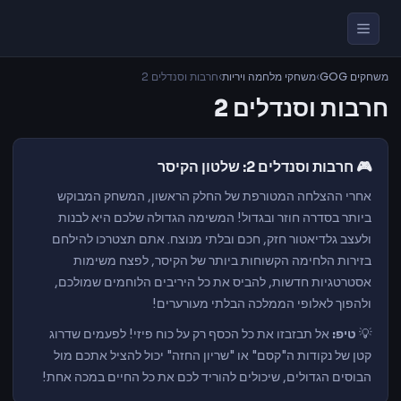
משחקים GOG
›
משחקי מלחמה ויריות
›
חרבות וסנדלים 2
חרבות וסנדלים 2
🎮 חרבות וסנדלים 2: שלטון הקיסר
אחרי ההצלחה המטורפת של החלק הראשון, המשחק המבוקש
ביותר בסדרה חוזר ובגדול! המשימה הגדולה שלכם היא לבנות
ולעצב גלדיאטור חזק, חכם ובלתי מנוצח. אתם תצטרכו להילחם
בזירות הלחימה הקשוחות ביותר של הקיסר, לפצח משימות
אסטרטגיות חדשות, להביס את כל היריבים הלוחמים שמולכם,
ולהפוך לאלופי הממלכה הבלתי מעורערים!
💡
טיפ:
אל תבזבזו את כל הכסף רק על כוח פיזי! לפעמים שדרוג
קטן של נקודות ה"קסם" או "שריון החזה" יכול להציל אתכם מול
הבוסים הגדולים, שיכולים להוריד לכם את כל החיים במכה אחת!