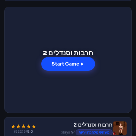
חרבות וסנדלים 2
Start Game
חרבות וסנדלים 2
★
★
★
★
★
(522)
/5
5.0
משחקי מלחמה ויריות
94 plays