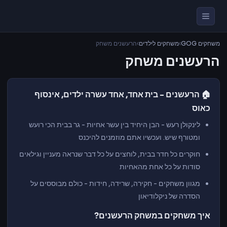
משחקים GOG
›
משחקים לילדים
›
הרעשנים משחק
הרעשנים משחק
🏠
הרעשנים -
בית אחד, אחד
עשרה ילדים,
אינסוף
כאוס
לינקולן
רעש - הבן
היחיד בין
עשר אחיות
- גר בבית
הכי רועש
ומטורף שיש.
ועכשיו אתם
מוזמנים
להיכנס
חוקרים
כל חדר
בבית, לוחצים
על כל דבר
שנראה מעניין
וגילאים
סודות
על כל אחת
מהאחיות
מגוון
משחקים -
חקירה, שרידה,
חידות - כולם
מבוססים על
הסדרה של
ניקלודיאון
איך משחקים במשחק הרעשנים?