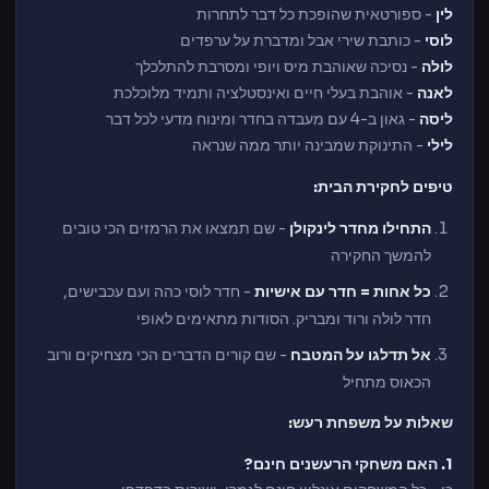
לין
- ספורטאית שהופכת כל דבר לתחרות
לוסי
- כותבת שירי אבל ומדברת על ערפדים
לולה
- נסיכה שאוהבת מיס ויופי ומסרבת להתלכלך
לאנה
- אוהבת בעלי חיים ואינסטלציה ותמיד מלוכלכת
ליסה
- גאון ב-4 עם מעבדה בחדר ומינוח מדעי לכל דבר
לילי
- התינוקת שמבינה יותר ממה שנראה
טיפים לחקירת הבית:
התחילו מחדר לינקולן
- שם תמצאו את הרמזים הכי טובים
להמשך החקירה
כל אחות = חדר עם אישיות
- חדר לוסי כהה ועם עכבישים,
חדר לולה ורוד ומבריק. הסודות מתאימים לאופי
אל תדלגו על המטבח
- שם קורים הדברים הכי מצחיקים ורוב
הכאוס מתחיל
שאלות על משפחת רעש:
1. האם משחקי הרעשנים חינם?