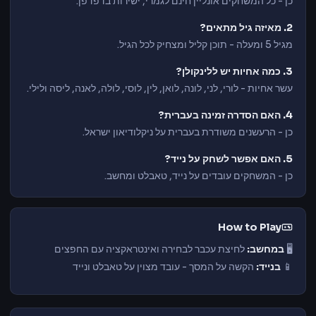
כן - כל המשחקים אונליין חינם לגמרי, ישירות בדפדפן.
2. מאיזה גיל מתאים?
מגיל 5 ומעלה - תוכן קליל ומצחיק לכל הגיל.
3. כמה אחיות יש ללינקולן?
עשר אחיות - לורי, לני, לונה, לואן, לין, לוסי, לולה, לאנה, ליסה ולילי.
4. האם הסדרה זמינה בעברית?
כן - הרעשנים משודרת בעברית על ניקלודיאון ישראל.
5. האם אפשר לשחק על נייד?
כן - המשחקים עובדים על נייד, טאבלט ומחשב.
How to Play
🖥️
במחשב:
לחיצת
עכבר לבחירה
ואינטראקציה עם החפצים
📱
בנייד:
הקשה
על המסך -
עובד מצוין
על טאבלט
ונייד