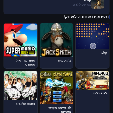
קורה
משחקים לילדים
משחקים שחובה לשחק!
קלעי
ג'ק סמית
סופר מריו אול
סטארס
לגו נינג'גו
כמעט מלאכים
לגו צ'ימה מקדש
האריות