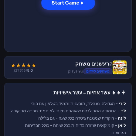
Start Game
הרעשנים משחק
★
★
★
★
★
(278)
/5
5.0
משחקים לילדים
93 plays
👨‍👧‍👧 עשר אחיות - עשר אישיויות
לורי
- הגדולה. מנהלת, תובענית ותמיד בטלפון עם בובי
לני
- החמודה המבולבלת שאוהבת חיות ולא תמיד מבינה מה קורה
לונה
- רוקרית שמנגנת גיטרה בכל שעה - גם בלילה
לואן
- קומיקאית שזורה בדיחות בכל שיחה - כולל הבדיחות
הגרועות