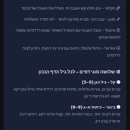
🌾 חקלאי - עם מזלג קש ועגבניות. מגדל את האוכל של הכפר
🎵 מנגן - עם כינור. מביא מוזיקה לכפר - לא תמיד מוצלחת
😡 גרגמל - הנבל הגבוה עם המעיל השחור. שונא דרדסים ומנסה
לתפוס אותם
🐱 אזראל - חתול גרגמל. כתום עם עיניים ירוקות. ניסיון לצוד
דרדסים
🎨 שלושה סוגי דפים - לכל גיל הדף הנכון
🟢 קל - גיל הגן (3-5)
קווים עבים, צורות גדולות, פחות פרטים. דרדס אחד גדול עם רקע
פשוט. לא נדרשת דיוק.
🟡 בינוני - כיתות א-ג (6-9)
קווים דקים יותר, כמה דמויות יחד, קצת פרטי רקע. דורש ריכוז
ועיפרון צבע דק.