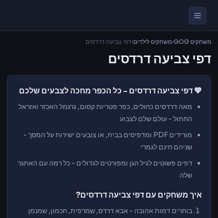
משחקים GOG
›
משחקים לילדים
›
דפי צביעה דרדסים
דפי צביעה דרדסים
💙 דפי צביעה דרדסים - כל הכפר מחכה לצבעים שלכם
מאה דרדסים כחולים, כפר פטריות קסום, גרגמל האכזר ואזראל
החתול - עולם שלם לצבוע
מורידים PDF ומדפיסים בבית, או צובעים ישירות על המסך -
שניהם חינם לגמרי
דפים פשוטים לגיל הגן ומפורטים לגדולים - כל רמה עם האתגר
שלה
איך משחקים עם דפי צביעה דרדסים?
בוחרים דמות אהובה - אבא דרדס, שמרפית, חכמון, שמנמן