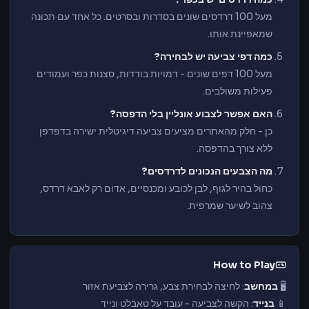
מעל 100 דרדסים שונים בסדרות ובסרטים. כל אחד עם תכונה
שמאפיינת אותו.
כמה דפי צביעה יש לבחירה?
מעל 100 דפים שונים - דמויות בודדות, סצנות כפר ועמודים
פעילות משולבים.
האם אפשר לצבוע אונליין בלי הדפסה?
כן - חלק מהאתרים מציעים צביעה דיגיטלית ישירה בדפדפן
ללא צורך בהדפסה.
מה הצבעים הנכונים לדרדסים?
כחול בהיר לגוף, לבן לכובע ומכנסיים, אדום רק לאבא דרדס,
צהוב לשיער שמרפית.
How to Play
🖥️
במחשב
: לחיצה לבחירת צבע, גרירה לצביעת אזור
📱
בנייד
: הקשה לצביעה - עובד על טאבלט ונייד