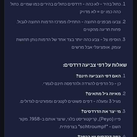
כחול בהיר - לא כהה - דרדסים כחולים בהירים כמו שמיים. כחול
כהה כמו ים = לא מדויק
צבעו מבפנים החוצה - התחילו ממרכז הדמות החוצה לגבול.
פחות חריגה מהקווים
הוסיפו צל - צבע כהה יותר בצד אחד של הדמות נותן תחושת
עומק. אופציונלי אבל מרשים
שאלות על דפי צביעה דרדסים:
האם דפי הצביעה חינם?
כן - כל הדפים להורדה ולהדפסה חינם לגמרי.
מאיזה גיל מתאים?
מגיל 3 ומעלה - דפים פשוטים לקטנים ומפורטים לגדולים.
מי יצר את הדרדסים?
פייו (Peyo), קריקטוריסט בלגי, שיצר אותם ב-1958. מקור
השם - "schtroumpf" בצרפתית.
כמה דרדסים יש בכפר?