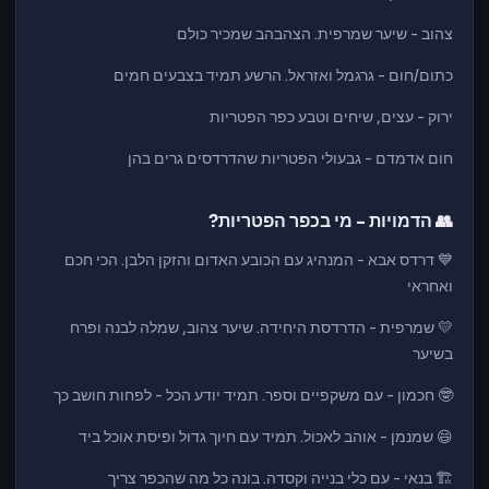
צהוב - שיער שמרפית. הצהבהב שמכיר כולם
כתום/חום - גרגמל ואזראל. הרשע תמיד בצבעים חמים
ירוק - עצים, שיחים וטבע כפר הפטריות
חום אדמדם - גבעולי הפטריות שהדרדסים גרים בהן
👥 הדמויות - מי בכפר הפטריות?
💙 דרדס אבא - המנהיג עם הכובע האדום והזקן הלבן. הכי חכם
ואחראי
💛 שמרפית - הדרדסת היחידה. שיער צהוב, שמלה לבנה ופרח
בשיער
🤓 חכמון - עם משקפיים וספר. תמיד יודע הכל - לפחות חושב כך
😄 שמנמן - אוהב לאכול. תמיד עם חיוך גדול ופיסת אוכל ביד
🏗️ בנאי - עם כלי בנייה וקסדה. בונה כל מה שהכפר צריך