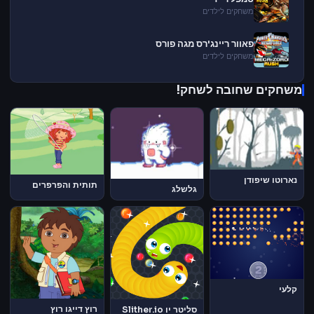
משחקים לילדים
פאוור ריינג'רס מגה פורס
משחקים לילדים
משחקים שחובה לשחק!
נארוטו שיפודן
תותית והפרפרים
גלשלג
קלעי
רוץ דייגו רוץ
סליטר יו Slither.io