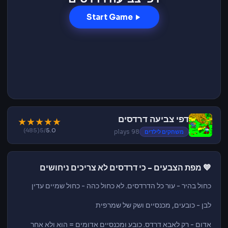
Start Game
דפי צביעה דרדסים
★
★
★
★
★
(485)
/5
5.0
משחקים לילדים
98 plays
💙 מפת הצבעים - כי דרדסים לא צריכים ניחושים
כחול בהיר - עור כל הדרדסים. לא כחול כהה - כחול שמיים עדין
לבן - כובעים, מכנסיים ושק של שמרפית
אדום - רק לאבא דרדס. כובע ומכנסיים אדומים = הוא ולא אחר