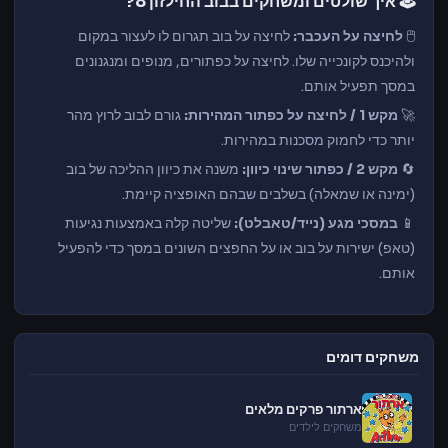
🕹️ איך שולטים ומשחקים בבוב החילזון 8?
🖱️
לחיצה על העכבר:
לחיצה על בוב תגרום לו לעצור במקום
ולהיכנס לקונכייה שלו. לחיצה על כפתורים, מנופים ומנגנונים
במסך תפעיל אותם.
🚀
מקש 1 / לחיצה על כפתור המהירות:
גורם לבוב לרוץ מהר
יותר כדי לחמוק מסכנות במהירות.
🔄
מקש 2 / כפתור שינוי כיוון:
משנה את כיוון ההליכה של בוב
(ימינה או שמאלה) בשלבים שבהם האופציה קיימת.
📱
במסכי מגע (נייד/טאבלט):
שליטה קלה באמצעות נגיעות
(טאפ) ישירות על בוב או על החפצים השונים במסך כדי להפעיל
אותם.
משחקים דומים
ארתור פרקים מלאים
משחקים לילדים