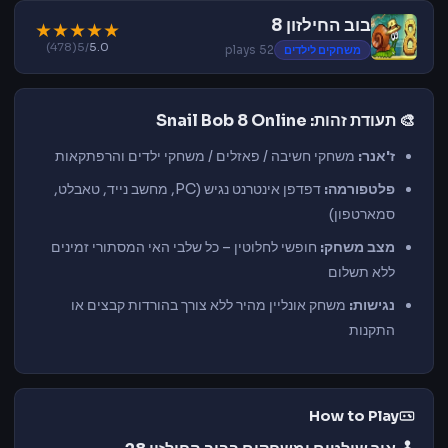
בוב החילזון 8
★
★
★
★
★
(478)
/5
5.0
משחקים לילדים
52 plays
🎨 תעודת זהות: Snail Bob 8 Online
ז'אנר:
משחקי חשיבה / פאזלים / משחקי ילדים והרפתקאות
פלטפורמה:
דפדפן אינטרנט נגיש (PC, מחשב נייד, טאבלט,
סמארטפון)
מצב משחק:
חופשי לחלוטין – כל שלבי האי המסתורי זמינים
ללא תשלום
נגישות:
משחק אונליין מהיר ללא צורך בהורדות קבצים או
התקנות
How to Play