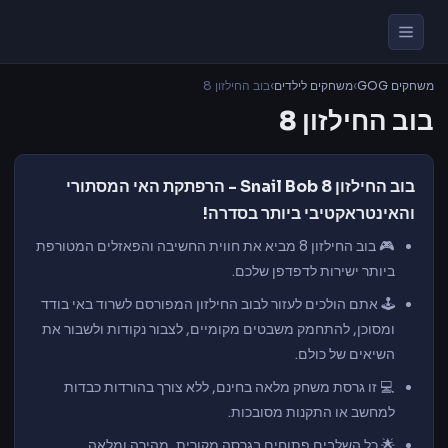
משחקים GOG
›
משחקים לילדים
›
בוב החילזון 8
בוב החילזון 8
בוב החילזון 8 Snail Bob - הרפתקת האי המסתורי
והאינטראקטיבי ביותר בסדרה!
🎮
בוב החילזון 8
מביא את חווית החשיבה והפאזלים המטורפת
ביותר ישירות לדפדפן שלכם.
🕹️ אתם הולכים לעזור לבוב החילזון המפורסם לשרוד באי בודד
ומסוכן, להתחמק משבטים מקומיים, לצבור נקודות ולשבור את
השיאים של כולם.
💻 זו גרסת משחק מלאה בחינם, ללא צורך בהורדות כבדות
למחשב או התקנות מסובכות.
🌟 כל השלבים פתוחים בגרסה מקורית, מהירה ומלאה