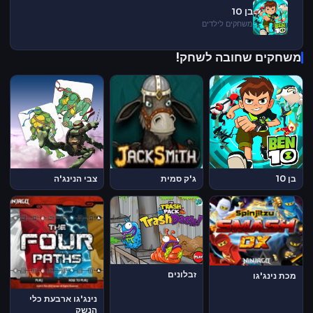
בן 10
משחקים לילדים
משחקים שחובה לשחק!
בן 10
ג'ק סמית
צבי הנינג'ה
זבלונים
מכת נינג'גו
נינג'גו ארבעת כלי
הנשק