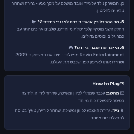
כן, המשחק נולד על נייד ועובד מושלם על מסך מגע - גרירה ושחרור
טבעיים לחלוטין.
5. מה ההבדל בין אנגרי בירדס לאנגרי בירדס 2?
🐦
החלק השני מוסיף קלפי יכולת מיוחדים, שלבים ארוכים יותר עם
כמה גלים ובוסים גדולים.
6. מי יצר את אנגרי בירדס?
🎮
Rovio Entertainment מפינלנד - יצרו את המשחק ב-2009
ושחררו אותו לאייפון לפני שכבש את העולם.
How to Play
⌨️
מחשב:
עכבר שמאלי לכיוון ומשיכה, שחרור לירייה, לחיצה
בטיסה להפעלת כוח מיוחד
📱
נייד:
גרירת האצבע לכיוון ומשיכה, שחרור לירייה, טאץ' בטיסה
להפעלת כוח מיוחד