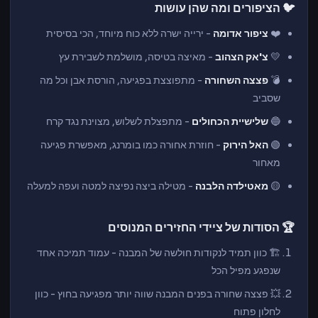
🐦 הציפורים ומה שהן עושות
❤️
ציפור אדומה
- ירייה ישרה ללא כוח מיוחד, הכי בסיסית
💛
צ'אק הצהוב
- מאיצה בטיסה, מושלמת לשבירת עץ
💣
פצצה השחורה
- מתפוצצת בפגיעה, הורסת אבן וכל מה
שסביב
🔵
שלישיית הכחולים
- מתפצלת לשלוש, מצוינת נגד קרח
🟢
האל הירוק
- חוזרת אחורה כמו בומרנג, מאפשרת פגיעה
מאחור
🟡
מאטילדה הלבנה
- מטילה ביצה נפיצה למטה ועפה למעלה
🏆 הסודות של ציידי החזירים המנוסים
🏗️ כוון תמיד לנקודות חולשה של המבנה - עמוד תמיכה אחד
שנפגע מפיל הכל
💥 פצצה שחורה בפנים המבנה שווה יותר מפגיעה בחוץ - כוון
לחלון פתוח